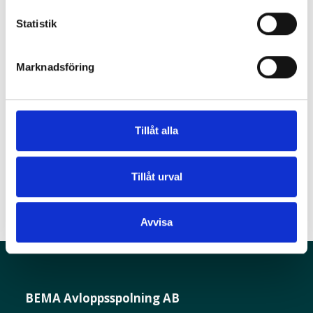
Statistik
Archives
Marknadsföring
maj 2024
Tillåt alla
Categories
Uncategorized
Tillåt urval
Avvisa
BEMA Avloppsspolning AB