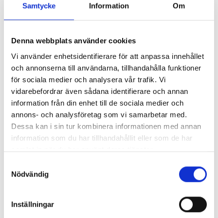
Samtycke
Information
Om
Sök
Denna webbplats använder cookies
Vi använder enhetsidentifierare för att anpassa innehållet
SÖK
och annonserna till användarna, tillhandahålla funktioner
för sociala medier och analysera vår trafik. Vi
vidarebefordrar även sådana identifierare och annan
information från din enhet till de sociala medier och
Recent Posts
annons- och analysföretag som vi samarbetar med.
Dessa kan i sin tur kombinera informationen med annan
Hello world!
information som du har tillhandahållit eller som de har
samlat in när du har använt deras tjänster.
Samtyckesval
Nödvändig
Recent Comments
Inga kommentarer att visa.
Inställningar